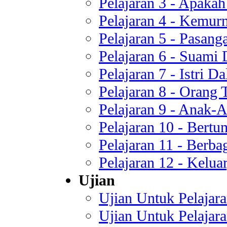
Pelajaran 3 - Apakah
Pelajaran 4 - Kemur
Pelajaran 5 - Pasang
Pelajaran 6 - Suami
Pelajaran 7 - Istri 
Pelajaran 8 - Orang
Pelajaran 9 - Anak-
Pelajaran 10 - Bert
Pelajaran 11 - Berb
Pelajaran 12 - Kelu
Ujian
Ujian Untuk Pelajara
Ujian Untuk Pelajara