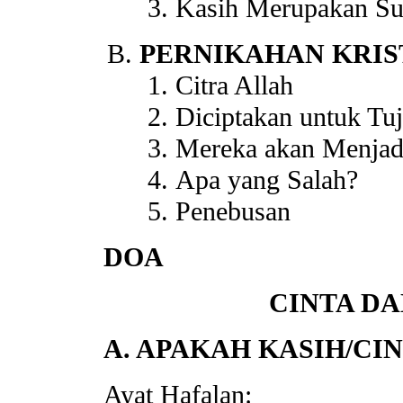
Kasih Merupakan Su
PERNIKAHAN KRI
Citra Allah
Diciptakan untuk Tu
Mereka akan Menjad
Apa yang Salah?
Penebusan
DOA
CINTA D
A. APAKAH KASIH/CIN
Ayat Hafalan: