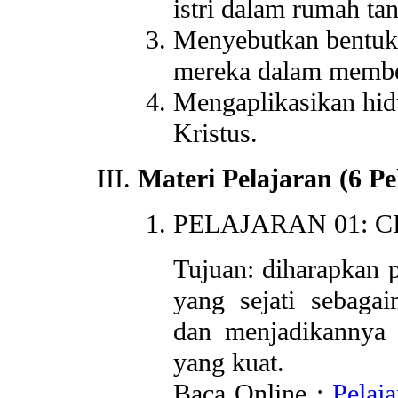
istri dalam rumah ta
Menyebutkan bentuk-
mereka dalam membe
Mengaplikasikan hid
Kristus.
Materi Pelajaran (6 Pe
PELAJARAN 01: 
Tujuan: diharapkan p
yang sejati sebaga
dan menjadikannya 
yang kuat.
Baca Online :
Pelaj