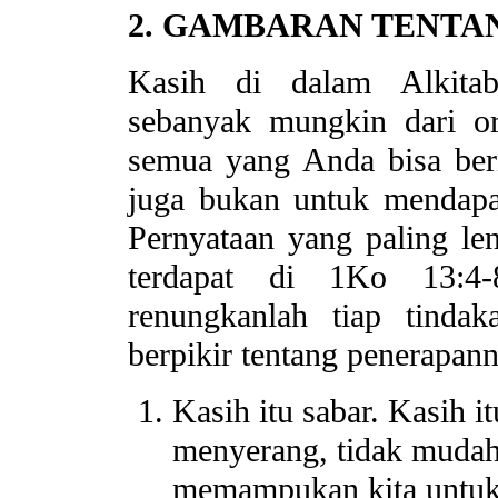
2. GAMBARAN TENTA
Kasih di dalam Alkita
sebanyak mungkin dari o
semua yang Anda bisa beri
juga bukan untuk mendapa
Pernyataan yang paling le
terdapat di 1Ko 13:4-8
renungkanlah tiap tindak
berpikir tentang penerapan
Kasih itu sabar. Kasih 
menyerang, tidak mudah s
memampukan kita untuk 