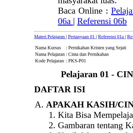
masyarakat luas.
Baca Online :
Pelaj
06a
|
Referensi 06b
Materi Pelajaran
|
Pertanyaan 01
|
Referensi 01a
|
Re
Nama Kursus
:
Pernikahan Kristen yang Sejati
Nama Pelajaran
:
Cinta dan Pernikahan
Kode Pelajaran
:
PKS-P01
Pelajaran 01 -
DAFTAR ISI
APAKAH KASIH/CIN
Kita Bisa Mempelajar
Gambaran tentang K