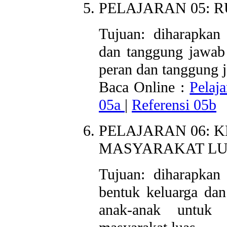
PELAJARAN 05: 
Tujuan: diharapkan
dan tanggung jawab 
peran dan tanggung 
Baca Online :
Pelaj
05a
|
Referensi 05b
PELAJARAN 06: 
MASYARAKAT L
Tujuan: diharapkan
bentuk keluarga da
anak-anak untuk 