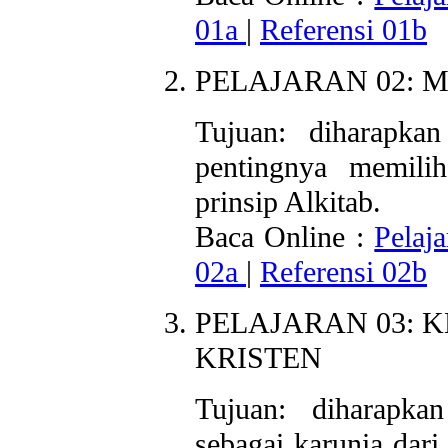
01a
|
Referensi 01b
PELAJARAN 02: 
Tujuan: diharapkan
pentingnya memili
prinsip Alkitab.
Baca Online :
Pelaj
02a
|
Referensi 02b
PELAJARAN 03:
KRISTEN
Tujuan: diharapka
sebagai karunia dar