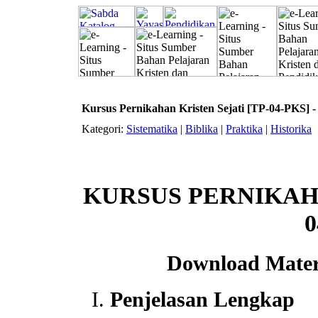
Kursus Pernikahan Kristen Sejati [TP-04-PKS] -
Kategori:
Sistematika
|
Biblika
|
Praktika
|
Historika
KURSUS PERNIKAHA
0
Download Mater
Penjelasan Lengkap