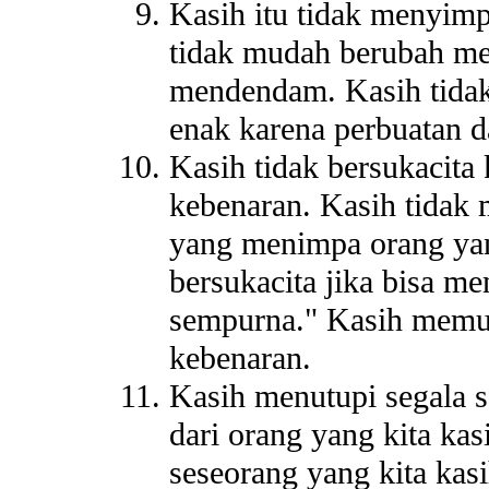
Kasih itu tidak menyimp
tidak mudah berubah me
mendendam. Kasih tidak
enak karena perbuatan da
Kasih tidak bersukacita 
kebenaran. Kasih tidak
yang menimpa orang yang
bersukacita jika bisa me
sempurna." Kasih memun
kebenaran.
Kasih menutupi segala s
dari orang yang kita ka
seseorang yang kita ka