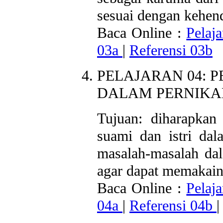
sesuai dengan kehen
Baca Online :
Pelaj
03a
|
Referensi 03b
PELAJARAN 04: P
DALAM PERNIKA
Tujuan: diharapkan
suami dan istri dal
masalah-masalah dal
agar dapat memakain
Baca Online :
Pelaj
04a
|
Referensi 04b