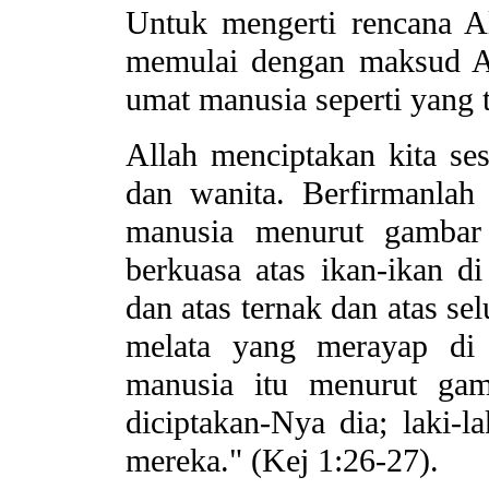
Untuk mengerti rencana Al
memulai dengan maksud A
umat manusia seperti yang 
Allah menciptakan kita ses
dan wanita. Berfirmanlah
manusia menurut gambar
berkuasa atas ikan-ikan d
dan atas ternak dan atas se
melata yang merayap di
manusia itu menurut gam
diciptakan-Nya dia; laki-
mereka." (Kej 1:26-27).