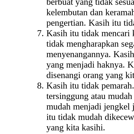
berbuat yang tidak sesu
kelembutan dan keramah
pengertian. Kasih itu ti
Kasih itu tidak mencari 
tidak mengharapkan sega
menyenangannya. Kasih 
yang menjadi haknya. Ka
disenangi orang yang kit
Kasih itu tidak pemarah
tersinggung atau mudah 
mudah menjadi jengkel j
itu tidak mudah dikecew
yang kita kasihi.