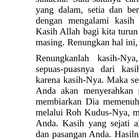
yang dalam, setia dan be
dengan mengalami kasih 
Kasih Allah bagi kita turun
masing. Renungkan hal 
Renungkanlah kasih-Nya
sepuas-puasnya dari kas
karena kasih-Nya. Maka s
Anda akan menyerahkan s
membiarkan Dia memenuhi
melalui Roh Kudus-Nya, m
Anda. Kasih yang sejati 
dan pasangan Anda. Hasiln