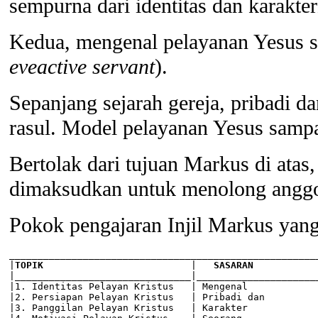
sempurna dari identitas dan karakte
Kedua, mengenal pelayanan Yesus s
eveactive servant
).
Sepanjang sejarah gereja, pribadi 
rasul. Model pelayanan Yesus sampa
Bertolak dari tujuan Markus di ata
dimaksudkan untuk menolong anggot
Pokok pengajaran Injil Markus yang 
_______________________________________________________
|
TOPIK
                          |   
SASARAN
           
|_______________________________|______________________
|1. Identitas Pelayan Kristus   | Mengenal             
|2. Persiapan Pelayan Kristus   | Pribadi dan          
|3. Panggilan Pelayan Kristus   | Karakter             