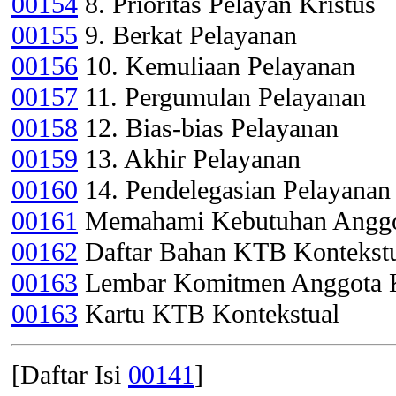
00154
8. Prioritas Pelayan Kristus
00155
9. Berkat Pelayanan
00156
10. Kemuliaan Pelayanan
00157
11. Pergumulan Pelayanan
00158
12. Bias-bias Pelayanan
00159
13. Akhir Pelayanan
00160
14. Pendelegasian Pelayanan
00161
Memahami Kebutuhan Anggo
00162
Daftar Bahan KTB Kontekst
00163
Lembar Komitmen Anggota
00163
Kartu KTB Kontekstual
[Daftar Isi
00141
]