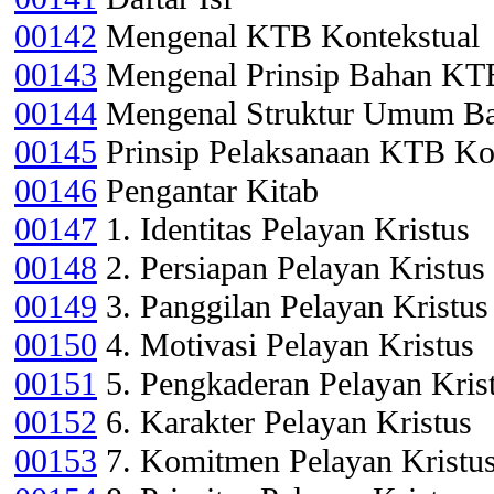
00142
Mengenal KTB Kontekstual
00143
Mengenal Prinsip Bahan KTB
00144
Mengenal Struktur Umum Ba
00145
Prinsip Pelaksanaan KTB Ko
00146
Pengantar Kitab
00147
1. Identitas Pelayan Kristus
00148
2. Persiapan Pelayan Kristus
00149
3. Panggilan Pelayan Kristus
00150
4. Motivasi Pelayan Kristus
00151
5. Pengkaderan Pelayan Kris
00152
6. Karakter Pelayan Kristus
00153
7. Komitmen Pelayan Kristu