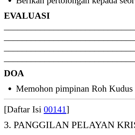
Berikan pertolongan kepada seo
EVALUASI
_____________________________
_____________________________
_____________________________
_____________________________
DOA
Memohon pimpinan Roh Kudus d
[Daftar Isi
00141
]
3. PANGGILAN PELAYAN KR