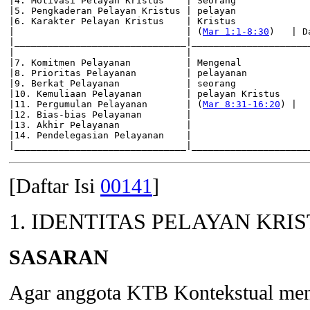
|4. Motivasi Pelayan Kristus    | Seorang              
|5. Pengkaderan Pelayan Kristus | pelayan              
|6. Karakter Pelayan Kristus    | Kristus              
|                               | (
Mar 1:1-8:30
)   | D
|_______________________________|______________________
|                               |                      
|7. Komitmen Pelayanan          | Mengenal             
|8. Prioritas Pelayanan         | pelayanan            
|9. Berkat Pelayanan            | seorang              
|10. Kemuliaan Pelayanan        | pelayan Kristus      
|11. Pergumulan Pelayanan       | (
Mar 8:31-16:20
) |  
|12. Bias-bias Pelayanan        |                      
|13. Akhir Pelayanan            |                      
|14. Pendelegasian Pelayanan    |                      
|_______________________________|_____________________
[Daftar Isi
00141
]
1. IDENTITAS PELAYAN KRI
SASARAN
Agar anggota KTB Kontekstual menge