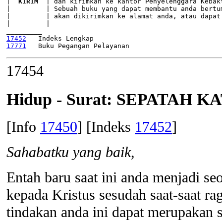
|  
KIRIM
  | dan kirimkan ke kantor Penyelenggara Kebakt
|         | Sebuah buku yang dapat membantu anda bertum
|         | akan dikirimkan ke alamat anda, atau dapat 
|         |                                           
17452
17771
17454
Hidup - Surat: SEPATA
[Info
17450
] [Indeks
17452
]
Sahabatku yang baik
,
Entah baru saat ini anda menjadi se
kepada Kristus sesudah saat-saat rag
tindakan anda ini dapat merupakan