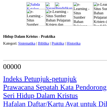
Hidup Dalam Kristus - Praktika
Kategori:
Sistematika
|
Biblika
|
Praktika
|
Historika
00000
Indeks Petunjuk-petunjuk
Prawacana Sepatah Kata Pendoron
Seri Hidup Dalam Kristus
Hafalan Daftar/Kartu Ayat untuk Di