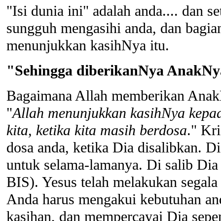
"Isi dunia ini" adalah anda.... dan 
sungguh mengasihi anda, dan bagia
menunjukkan kasihNya itu.
"Sehingga diberikanNya AnakNy
Bagaimana Allah memberikan Anak
"
Allah menunjukkan kasihNya kepada
kita, ketika kita masih berdosa
." Kr
dosa anda, ketika Dia disalibkan. D
untuk selama-lamanya. Di salib Dia 
BIS). Yesus telah melakukan segala
Anda harus mengakui kebutuhan an
kasihan, dan mempercayai Dia sepen