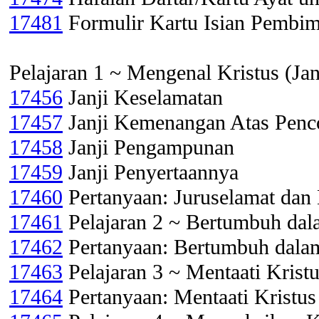
17481
Formulir Kartu Isian Pembi
Pelajaran 1 ~ Mengenal Kristus (Janj
17456
Janji Keselamatan
17457
Janji Kemenangan Atas Penc
17458
Janji Pengampunan
17459
Janji Penyertaannya
17460
Pertanyaan: Juruselamat dan
17461
Pelajaran 2 ~ Bertumbuh dal
17462
Pertanyaan: Bertumbuh dalam
17463
Pelajaran 3 ~ Mentaati Krist
17464
Pertanyaan: Mentaati Kristus