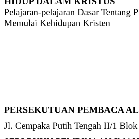
HIDUP DALAM KRISTUS
Pelajaran-pelajaran Dasar Tentang P
Memulai Kehidupan Kristen
PERSEKUTUAN PEMBACA AL
Jl. Cempaka Putih Tengah II/1 Blok