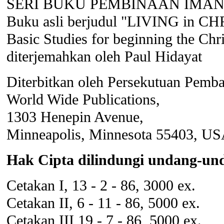
SERI BUKU PEMBINAAN IMA
Buku asli berjudul "LIVING in CH
Basic Studies for beginning the Chri
diterjemahkan oleh Paul Hidayat
Diterbitkan oleh Persekutuan Pemba
World Wide Publications,
1303 Henepin Avenue,
Minneapolis, Minnesota 55403, U
Hak Cipta dilindungi undang-un
Cetakan I, 13 - 2 - 86, 3000 ex.
Cetakan II, 6 - 11 - 86, 5000 ex.
Cetakan III,19 - 7 - 86, 5000 ex.