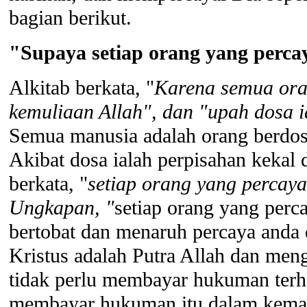
bagian berikut.
"Supaya setiap orang yang perca
Alkitab berkata, "
Karena semua oran
kemuliaan Allah
", dan "
upah dosa i
Semua manusia adalah orang berdos
Akibat dosa ialah perpisahan kekal
berkata, "
setiap orang yang percay
Ungkapan, "
setiap orang yang perc
bertobat dan menaruh percaya anda
Kristus adalah Putra Allah dan men
tidak perlu membayar hukuman terha
membayar hukuman itu dalam kemati