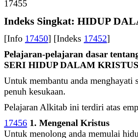
17455
Indeks Singkat: HIDUP D
[Info
17450
] [Indeks
17452
]
Pelajaran-pelajaran dasar tenta
SERI HIDUP DALAM KRISTU
Untuk membantu anda menghayati s
penuh kesukaan.
Pelajaran Alkitab ini terdiri atas em
17456
1. Mengenal Kristus
Untuk menolong anda memulai hidup