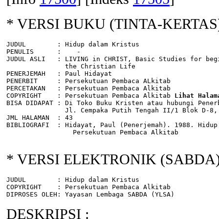
* VERSI BUKU (TINTA-KERTAS)
JUDUL        : Hidup dalam Kristus

PENULIS      :    -                                    
JUDUL ASLI   : LIVING in CHRIST, Basic Studies for begi
               the Christian Life

PENERJEMAH   : Paul Hidayat                            
PENERBIT     : Persekutuan Pembaca ALkitab             
PERCETAKAN   : Persekutuan Pembaca Alkitab

COPYRIGHT    : Persekutuan Pembaca Alkitab 
Lihat Halam
BISA DIDAPAT : Di Toko Buku Kristen atau hubungi Penerb
               Jl. Cempaka Putih Tengah II/1 Blok D-8, 
JML HALAMAN  : 43

BIBLIOGRAFI  : Hidayat, Paul (Penerjemah). 1988. Hidup 
                 Persekutuan Pembaca Alkitab

* VERSI ELEKTRONIK (SABDA)
JUDUL        : Hidup dalam Kristus

COPYRIGHT    : Persekutuan Pembaca Alkitab

DESKRIPSI :