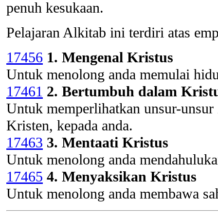
penuh kesukaan.
Pelajaran Alkitab ini terdiri atas em
17456
1. Mengenal Kristus
Untuk menolong anda memulai hidup
17461
2. Bertumbuh dalam Krist
Untuk memperlihatkan unsur-unsur 
Kristen, kepada anda.
17463
3. Mentaati Kristus
Untuk menolong anda mendahulukan
17465
4. Menyaksikan Kristus
Untuk menolong anda membawa saha