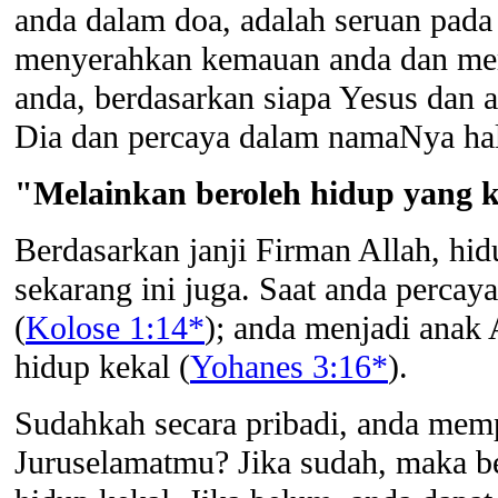
anda dalam doa, adalah seruan pa
menyerahkan kemauan anda dan me
anda, berdasarkan siapa Yesus dan 
Dia dan percaya dalam namaNya hal-h
"Melainkan beroleh hidup yang 
Berdasarkan janji Firman Allah, hi
sekarang ini juga. Saat anda perca
(
Kolose 1:14*
); anda menjadi anak 
hidup kekal (
Yohanes 3:16*
).
Sudahkah secara pribadi, anda mem
Juruselamatmu? Jika sudah, maka b