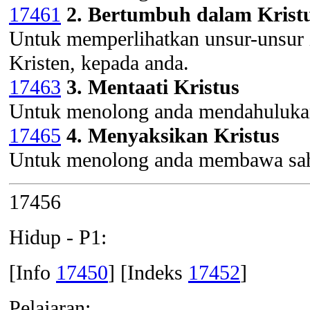
17461
2. Bertumbuh dalam Krist
Untuk memperlihatkan unsur-unsur 
Kristen, kepada anda.
17463
3. Mentaati Kristus
Untuk menolong anda mendahulukan
17465
4. Menyaksikan Kristus
Untuk menolong anda membawa saha
17456
Hidup - P1:
[Info
17450
] [Indeks
17452
]
Pelajaran: