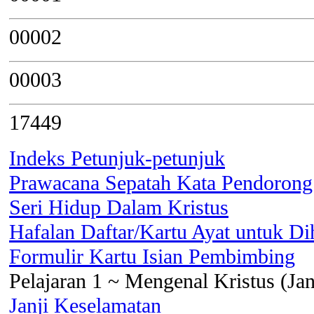
00002
00003
17449
Indeks Petunjuk-petunjuk
Prawacana Sepatah Kata Pendoron
Seri Hidup Dalam Kristus
Hafalan Daftar/Kartu Ayat untuk Di
Formulir Kartu Isian Pembimbing
Pelajaran 1 ~ Mengenal Kristus (Janj
Janji Keselamatan