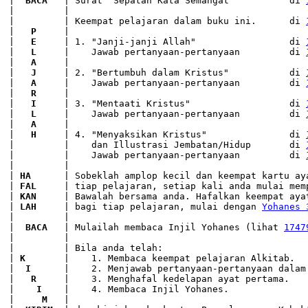
|  
BACA
   | Surat "Sepatah Kata Semangat"          di 
|         |

|         | Keempat pelajaran dalam buku ini.      di 
|   
P
     |

|   
E
     | 1. "Janji-janji Allah"                 di 
|   
L
     |    Jawab pertanyaan-pertanyaan         di 
|   
A
     |

|   
J
     | 2. "Bertumbuh dalam Kristus"           di 
|   
A
     |    Jawab pertanyaan-pertanyaan         di 
|   
R
     |

|   
I
     | 3. "Mentaati Kristus"                  di 
|   
L
     |    Jawab pertanyaan-pertanyaan         di 
|   
A
     |

|   
H
     | 4. "Menyaksikan Kristus"               di 
|         |    dan Illustrasi Jembatan/Hidup       di 
|         |    Jawab pertanyaan-pertanyaan         di 
|         |

| 
HA
      | Sobeklah amplop kecil dan keempat kartu aya
| 
FAL
     | tiap pelajaran, setiap kali anda mulai memp
| 
KAN
     | Bawalah bersama anda. Hafalkan keempat aya
| 
LAH
     | bagi tiap pelajaran, mulai dengan 
Yohanes 
|         |

|  
BACA
   | Mulailah membaca Injil Yohanes (lihat 
1747
|         |

|         | Bila anda telah:

| 
K
       |    1. Membaca keempat pelajaran Alkitab.

|  
I
      |    2. Menjawab pertanyaan-pertanyaan dalam 
|   
R
     |    3. Menghafal kedelapan ayat pertama.

|    
I
    |    4. Membaca Injil Yohanes.

|     
M
   |
