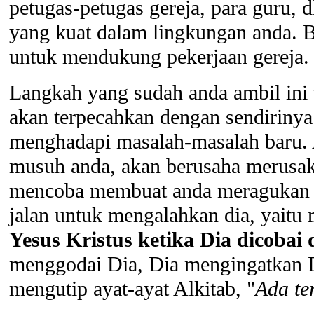
petugas-petugas gereja, para guru, 
yang kuat dalam lingkungan anda. 
untuk mendukung pekerjaan gereja.
Langkah yang sudah anda ambil ini
akan terpecahkan dengan sendiriny
menghadapi masalah-masalah baru.
musuh anda, akan berusaha merusak
mencoba membuat anda meragukan ba
jalan untuk mengalahkan dia, yaitu 
Yesus Kristus ketika Dia dicobai
menggodai Dia, Dia mengingatkan D
mengutip ayat-ayat Alkitab, "
Ada ter