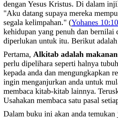
dengan Yesus Kristus. Di dalam inji
"Aku datang supaya mereka mempu
segala kelimpahan." (
Yohanes 10:1
kehidupan yang penuh dan bernilai 
diperlukan untuk itu. Berikut adalah
Pertama,
Alkitab adalah makanan
perlu dipelihara seperti halnya tubu
kepada anda dan mengungkapkan re
ingin menganjurkan anda untuk mul
membaca kitab-kitab lainnya. Terus
Usahakan membaca satu pasal setiap
Dalam buku ini akan anda temukan j